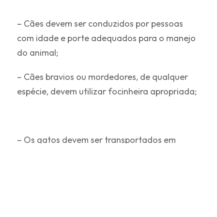
– Cães devem ser conduzidos por pessoas
com idade e porte adequados para o manejo
do animal;
– Cães bravios ou mordedores, de qualquer
espécie, devem utilizar focinheira apropriada;
– Os gatos devem ser transportados em
caixas apropriadas e em segurança;
– Os tutores não poderão levar vacinas para