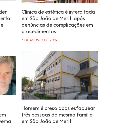
der
Clínica de estética é interditada
berto
em São João de Meriti após
de
denúncias de complicações em
procedimentos
3 DE AGOSTO DE 2026
Homem é preso após esfaquear
 em
três pessoas da mesma família
quema
em São João de Meriti