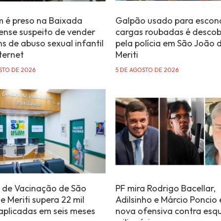
é preso na Baixada
Galpão usado para escon
ense suspeito de vender
cargas roubadas é desco
s de abuso sexual infantil
pela polícia em São João 
ternet
Meriti
STO DE 2026
5 DE AGOSTO DE 2026
 de Vacinação de São
PF mira Rodrigo Bacellar,
e Meriti supera 22 mil
Adilsinho e Márcio Poncio
aplicadas em seis meses
nova ofensiva contra es