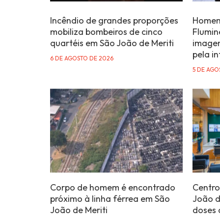
Incêndio de grandes proporções
Homem 
mobiliza bombeiros de cinco
Flumin
quartéis em São João de Meriti
imagen
pela in
6 DE AGOSTO DE 2026
5 DE AGO
Corpo de homem é encontrado
Centro
próximo à linha férrea em São
João d
João de Meriti
doses 