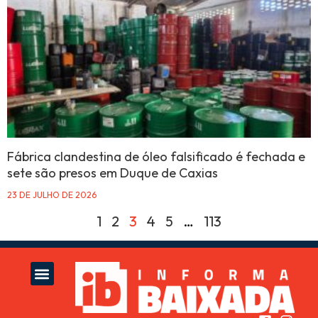
Fábrica clandestina de óleo falsificado é fechada e
sete são presos em Duque de Caxias
23 DE JULHO DE 2026
1
2
3
4
5
…
113