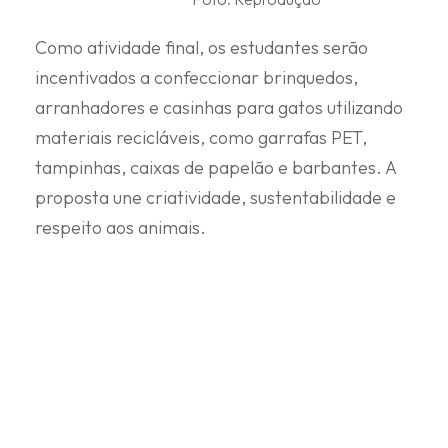
Como atividade final, os estudantes serão
incentivados a confeccionar brinquedos,
arranhadores e casinhas para gatos utilizando
materiais recicláveis, como garrafas PET,
tampinhas, caixas de papelão e barbantes. A
proposta une criatividade, sustentabilidade e
respeito aos animais.
Entre os alunos, o entusiasmo é grande.
Renato César Martins de Paiva Neto, de 9
anos, da Escola Municipal Marechal
Mascarenhas, contou que já tem experiência
no cuidado com animais e elogiou a cartilha: