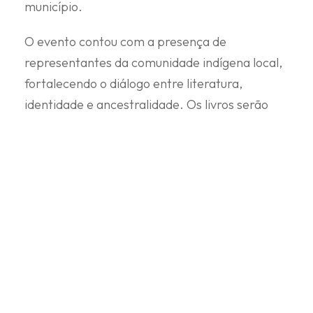
município.
O evento contou com a presença de
representantes da comunidade indígena local,
fortalecendo o diálogo entre literatura,
identidade e ancestralidade. Os livros serão
distribuídos em bibliotecas municipais e em
ações culturais promovidas pela FENIG.
BAIXADA FLUMINENSE
,
CULTURA
,
NOVA IGUAÇU
,
RJ