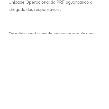
Unidade Operacional da PRF aguardando a
chegada dos responsáveis.
Os adolescentes ainda participaram de uma
ação educativa com a equipe, sobre segurança
viária.
DUQUE DE CAXIAS
,
PRF