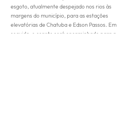
esgoto, atualmente despejado nos rios às
margens do município, para as estações
elevatórias de Chatuba e Edson Passos. Em
seguida, o esgoto será encaminhado para a
Estação de Tratamento de Esgoto (ETE) de
Sarapuí, em Belford Roxo. Após passar por um
tratamento que inclui processos físicos,
químicos e biológicos, o esgoto tratado será
devolvido ao meio ambiente, atendendo aos
padrões de qualidade estabelecidos pelo
Ministério da Saúde.
ÁGUAS DO RIO
,
BAIXADA FLUMIENSE
,
ESGOTO
,
MESQUITA