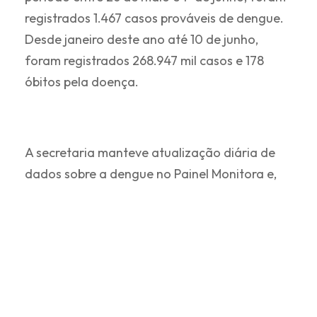
registrados 1.467 casos prováveis de dengue.
Desde janeiro deste ano até 10 de junho,
foram registrados 268.947 mil casos e 178
óbitos pela doença.
A secretaria manteve atualização diária de
dados sobre a dengue no Painel Monitora e,
quinzenalmente, divulga o Boletim Panorama
da Dengue. Este possui análises da evolução e
tendências de transmissão de casos em todas
as regiões do estado.
DENGUE
,
EPIDEMIA
,
ESTADO DO RIO
,
RIO DE JANEIRO