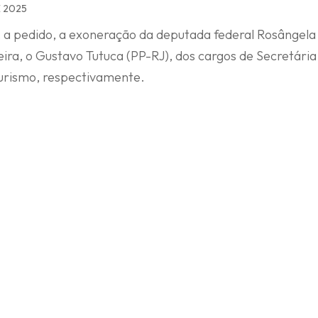
 2025
, a pedido, a exoneração da deputada federal Rosângel
ira, o Gustavo Tutuca (PP-RJ), dos cargos de Secretári
Turismo, respectivamente.
a terça-feira (04) no Diário Oficial do Estado. Rosânge
manos e será substituída de forma interina pelo chefe 
sligamento da Secretaria de Turismo, e o decreto desig
amente pela pasta.