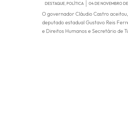
DESTAQUE
,
POLÍTICA
04 DE NOVEMBRO DE
O governador Cláudio Castro aceitou
deputado estadual Gustavo Reis Ferre
e Direitos Humanos e Secretário de 
As exonerações foram publicadas nest
Desenvolvimento Social e Direitos Hu
Coelho.
Gustavo Tutuca também solicitou o de
de gabinete, para responder interin