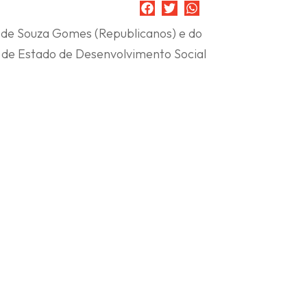
a de Souza Gomes (Republicanos) e do
a de Estado de Desenvolvimento Social
la Gomes deixou a Secretaria de
de gabinete Anderson de Azevedo
nou Lucas Augusto Faria Alves, chefe