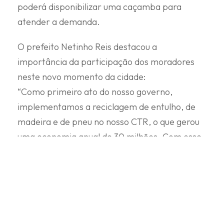
poderá disponibilizar uma caçamba para
atender a demanda.
O prefeito Netinho Reis destacou a
importância da participação dos moradores
neste novo momento da cidade:
“Como primeiro ato do nosso governo,
implementamos a reciclagem de entulho, de
madeira e de pneu no nosso CTR, o que gerou
uma economia anual de 30 milhões. Com esse
dinheiro, lançamos o Programa Jogue Limpo,
que fortalece a limpeza urbana com iniciativas
como o Caça-Fio, Tapa-Buraco, limpeza de
rede com caminhões vac-all e muitos outros
serviços de zeladoria. Estamos nos