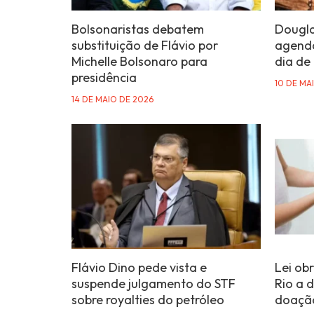
Bolsonaristas debatem
Dougla
substituição de Flávio por
agenda
Michelle Bolsonaro para
dia de
presidência
10 DE MA
14 DE MAIO DE 2026
Flávio Dino pede vista e
Lei ob
suspende julgamento do STF
Rio a 
sobre royalties do petróleo
doação