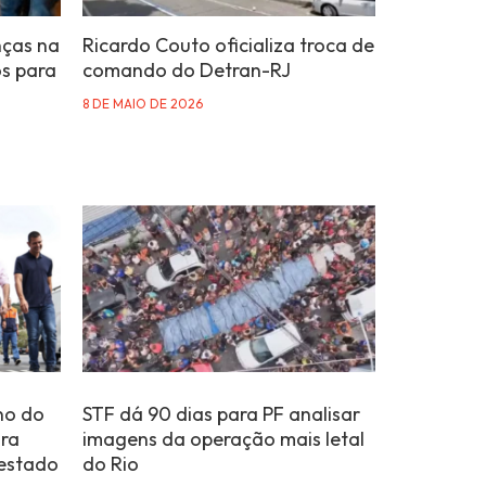
nças na
Ricardo Couto oficializa troca de
os para
comando do Detran-RJ
8 DE MAIO DE 2026
no do
STF dá 90 dias para PF analisar
ara
imagens da operação mais letal
 estado
do Rio