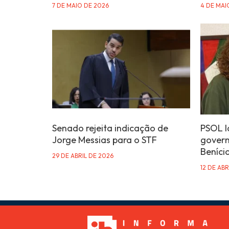
7 DE MAIO DE 2026
4 DE MAI
Senado rejeita indicação de
PSOL l
Jorge Messias para o STF
govern
Beníci
29 DE ABRIL DE 2026
12 DE ABR