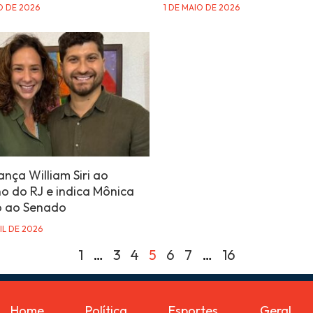
O DE 2026
1 DE MAIO DE 2026
ança William Siri ao
o do RJ e indica Mônica
o ao Senado
IL DE 2026
1
…
3
4
5
6
7
…
16
Home
Política
Esportes
Geral