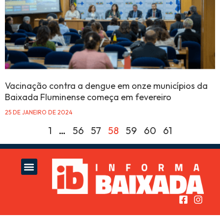
Vacinação contra a dengue em onze municípios da
Baixada Fluminense começa em fevereiro
25 DE JANEIRO DE 2024
1
…
56
57
58
59
60
61